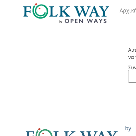
Αρχικ
Αυτ
να 
Συν
by