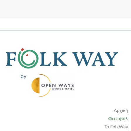
by
Αρχική
Φεστιβάλ
Το FolkWay