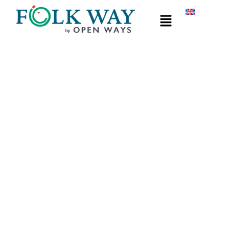
Φεστιβάλ της FolkWay
ο
Πρόγραμμα – 1
Διεθνές