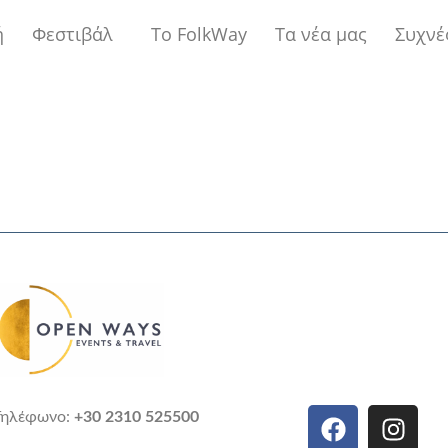
ή
Φεστιβάλ
Το FolkWay
Τα νέα μας
Συχνέ
Τηλέφωνο:
+30 2310 525500