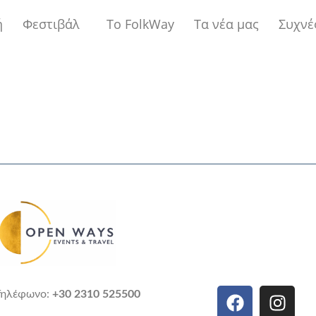
ή
Φεστιβάλ
Το FolkWay
Τα νέα μας
Συχνέ
Τηλέφωνο:
+30 2310 525500