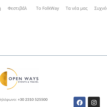
ή
Φεστιβάλ
Το FolkWay
Τα νέα μας
Συχνέ
Τηλέφωνο:
+30 2310 525500